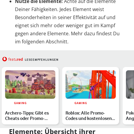
Nutze die Elemente:
Achte auf die Elemente
Deiner Fähigkeiten. Jedes Element weist
Besonderheiten in seiner Effektivität auf und
eignet sich mehr oder weniger gut im Kampf
gegen andere Elemente. Mehr dazu findest Du
im folgenden Abschnitt.
red
featu
LESEEMPFEHLUNGEN
GAMING
GAMING
Archero-Tipps: Gibt es
Roblox: Alle Promo-
Pok
Cheats oder Promo-
Codes und kostenlosen
Ang
Codes für das
Items im August 2023
Handyspiel…
Elemente: Übersicht ihrer