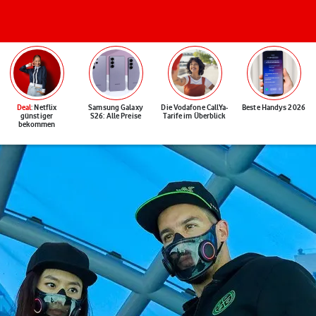
Deal
: Netflix
Samsung Galaxy
Die Vodafone CallYa-
Beste Handys 2026
günstiger
S26: Alle Preise
Tarife im Überblick
bekommen