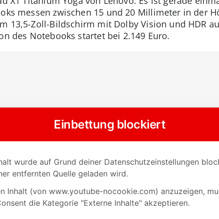
ad X1 Titanium Yoga von Lenovo: Es ist gerade einma
ooks messen zwischen 15 und 20 Millimeter in der H
m 13,5-Zoll-Bildschirm mit Dolby Vision und HDR aus
on des Notebooks startet bei 2.149 Euro.