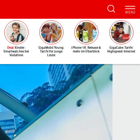
Deal
: Kinder-
GigaMobil Young:
iPhone 18: Release &
GigaCube-Tarife:
Smartwatches bei
Tarife für junge
mehr im Überblick
Highspeed-Internet
Vodafone
Leute