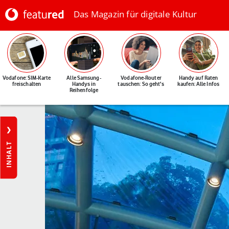
Das Magazin für digitale Kultur
Vodafone: SIM-Karte
Alle Samsung-
Vodafone-Router
Handy auf Raten
freischalten
Handys in
tauschen: So geht's
kaufen: Alle Infos
Reihenfolge
INHALT