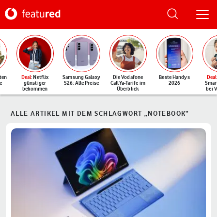
ten
Deal
: Netflix
Samsung Galaxy
Die Vodafone
Beste Handys
Deal
e
günstiger
S26: Alle Preise
CallYa-Tarife im
2026
Smar
bekommen
Überblick
bei 
ALLE ARTIKEL MIT DEM SCHLAGWORT „NOTEBOOK“