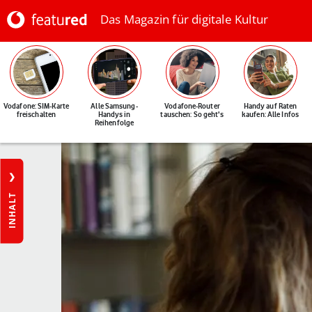
Das Magazin für digitale Kultur
Vodafone: SIM-Karte
Alle Samsung-
Vodafone-Router
Handy auf Raten
freischalten
Handys in
tauschen: So geht's
kaufen: Alle Infos
Reihenfolge
INHALT