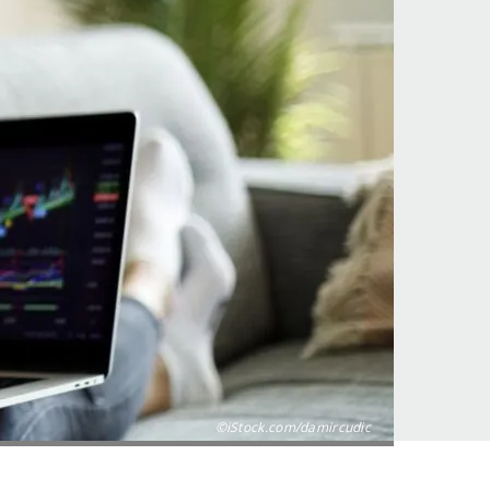
©iStock.com/damircudic