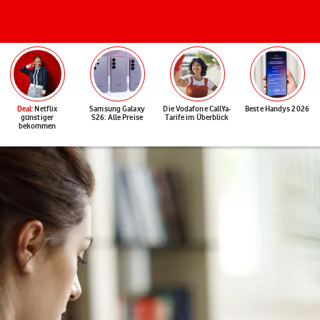
Deal
: Netflix
Samsung Galaxy
Die Vodafone CallYa-
Beste Handys 2026
günstiger
S26: Alle Preise
Tarife im Überblick
bekommen