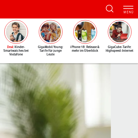
Deal
: Kinder-
GigaMobil Young:
iPhone 18: Release &
GigaCube-Tarife:
Smartwatches bei
Tarife für junge
mehr im Überblick
Highspeed-Internet
Vodafone
Leute