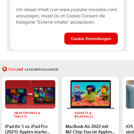
red
featu
LESEEMPFEHLUNGEN
SMARTPHONES &
GADGETS &
TABLETS
WEARABLES
iPad Air 5 vs. iPad Pro
MacBook Air 2022 mit
iOS 
(2021): Apples starke
M2-Chip: Das ist Apples
sin