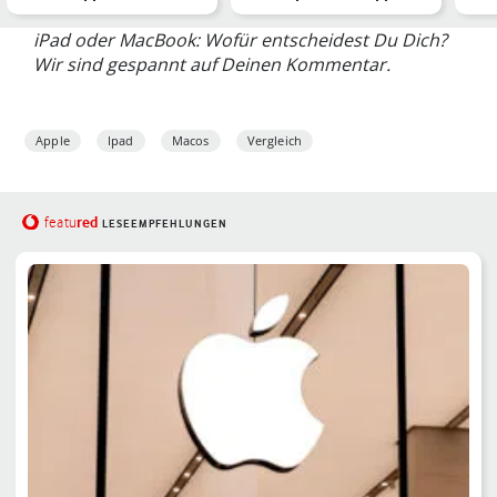
Tablets im Vergleic…
jüngstes Notebook
Fea
iPad oder MacBook: Wofür entscheidest Du Dich?
Wir sind gespannt auf Deinen Kommentar.
Apple
Ipad
Macos
Vergleich
red
featu
LESEEMPFEHLUNGEN