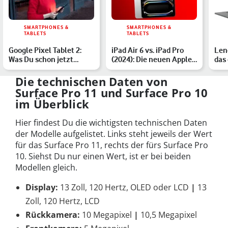
SMARTPHONES &
SMARTPHONES &
TABLETS
TABLETS
Google Pixel Tablet 2:
iPad Air 6 vs. iPad Pro
Len
Was Du schon jetzt
(2024): Die neuen Apple-
das 
wissen musst
Tablets im Vergle…
mit
Die technischen Daten von
Surface Pro 11 und Surface Pro 10
im Überblick
Hier findest Du die wichtigsten technischen Daten
der Modelle aufgelistet. Links steht jeweils der Wert
für das Surface Pro 11, rechts der fürs Surface Pro
10. Siehst Du nur einen Wert, ist er bei beiden
Modellen gleich.
Display:
13 Zoll, 120 Hertz, OLED oder LCD
|
13
Zoll, 120 Hertz, LCD
Rückkamera:
10 Megapixel
|
10,5 Megapixel