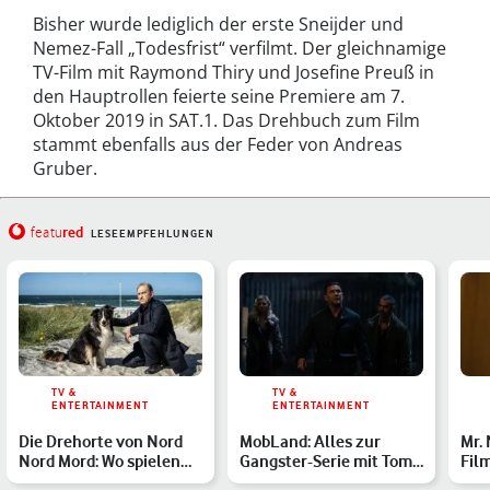
Bisher wurde lediglich der erste Sneijder und
Nemez-Fall „Todesfrist“ verfilmt. Der gleichnamige
TV-Film mit Raymond Thiry und Josefine Preuß in
den Hauptrollen feierte seine Premiere am 7.
Oktober 2019 in SAT.1. Das Drehbuch zum Film
stammt ebenfalls aus der Feder von Andreas
Gruber.
red
featu
LESEEMPFEHLUNGEN
TV &
TV &
ENTERTAINMENT
ENTERTAINMENT
Die Drehorte von Nord
MobLand: Alles zur
Mr.
Nord Mord: Wo spielen
Gangster-Serie mit Tom
Fil
die ZDF-Krimis?
Hardy auf Paramount+