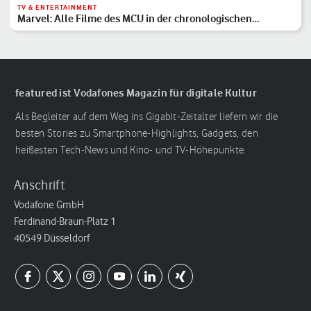
TV & ENTERTAINMENT
Marvel: Alle Filme des MCU in der chronologischen
Reihenfolge
featured ist Vodafones Magazin für digitale Kultur
Als Begleiter auf dem Weg ins Gigabit-Zeitalter liefern wir die
besten Stories zu Smartphone-Highlights, Gadgets, den
heißesten Tech-News und Kino- und TV-Höhepunkte.
Anschrift
Vodafone GmbH
Ferdinand-Braun-Platz 1
40549 Düsseldorf