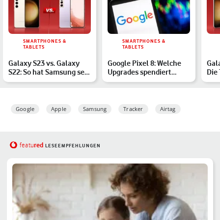
SMARTPHONES &
SMARTPHONES &
TABLETS
TABLETS
Galaxy S23 vs. Galaxy
Google Pixel 8: Welche
Gala
S22: So hat Samsung sein
Upgrades spendiert
Die
Smartphone verbess…
Google seinem Top-
Ver
Smart…
Google
Apple
Samsung
Tracker
Airtag
red
featu
LESEEMPFEHLUNGEN