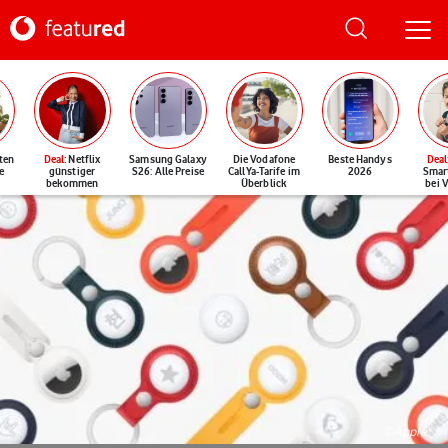
ten
Deal
: Netflix
Samsung Galaxy
Die Vodafone
Beste Handys
Deal
e
günstiger
S26: Alle Preise
CallYa-Tarife im
2026
Smar
bekommen
Überblick
bei 
©Apple