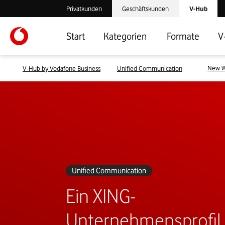
Laden der V-
Privatkunden
Geschäftskunden
V-Hub
Verlassen der V-Hub Webseite: Zum Privatkundenbereich
Verlassen der V-Hub Webseite: Zum 
Start
Kategorien
Formate
V
New W
V-Hub by Vodafone Business
Unified Communication
Unified Communication
Ein XING-
Unternehmensprofil