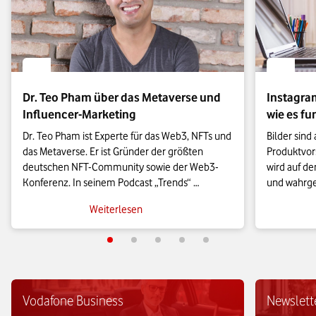
Dr. Teo Pham über das Metaverse und
Instagram
Influencer-Marketing
wie es fu
Dr. Teo Pham ist Experte für das Web3, NFTs und 
Bilder sind 
das Metaverse. Er ist Gründer der größten 
Produktvors
deutschen NFT-Community sowie der Web3-
wird auf de
Konferenz. In seinem Podcast „Trends“ 
und wahrge
berichtet er regelmäßig über die aktuellen 
Marketingk
Weiterlesen
Entwicklungen im Metaverse.

unverzichtb
Netzwerk ab
Mit der Delta School bietet er 
Artikel dir
Weiterbildungsformate an, um Unternehmen 
anzubieten.
für das Web3 fit zu machen. Weiterhin ist er ein 
Geschichte 
internationaler Keynote Speaker und wurde von 
erfahren Si
Vodafone Business
Newslett
LinkedIn als Top-Voice ausgezeichnet. Davor 
Vertriebska