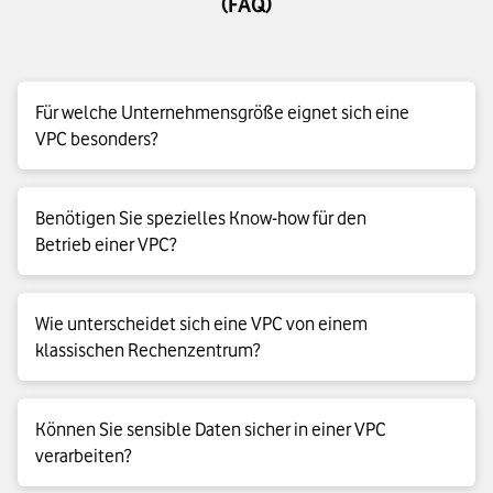
(FAQ)
Für welche Unternehmensgröße eignet sich eine
VPC besonders?
Eine VPC eignet sich für kleine, mittlere und große
Benötigen Sie spezielles Know-how für den
Unternehmen. Sie profitieren besonders, wenn Sie flexibel
Betrieb einer VPC?
wachsen möchten und gleichzeitig Kontrolle über Ihr
Netzwerk behalten wollen.
Sie benötigen Grundkenntnisse in Netzwerken und Cloud-
Wie unterscheidet sich eine VPC von einem
Architekturen. Viele Anbieter liefern jedoch Managed
klassischen Rechenzentrum?
Services, die den Betriebsaufwand deutlich reduzieren.
Sie betreiben keine Hardware selbst, sondern nutzen virtuelle
Können Sie sensible Daten sicher in einer VPC
Ressourcen. Sie skalieren schneller, zahlen nutzungsbasiert
verarbeiten?
und automatisieren viele Aufgaben.