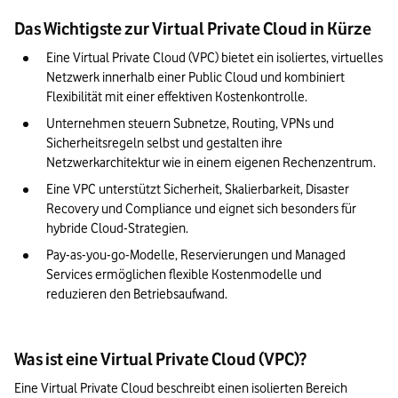
Das Wichtigste zur Virtual Private Cloud in Kürze
Kosten- und Betriebsmodelle von VPCs
Eine Virtual Private Cloud (VPC) bietet ein isoliertes, virtuelles 
Mögliche Anwendungen & Einsatzszenarien
Netzwerk innerhalb einer Public Cloud und kombiniert 
Unser Fazit: Deshalb kann Ihr Business von einer Virtual Private
Flexibilität mit einer effektiven Kostenkontrolle.
Cloud profitieren
Unternehmen steuern Subnetze, Routing, VPNs und 
Sicherheitsregeln selbst und gestalten ihre 
Netzwerkarchitektur wie in einem eigenen Rechenzentrum.
Eine VPC unterstützt Sicherheit, Skalierbarkeit, Disaster 
Recovery und Compliance und eignet sich besonders für 
hybride Cloud-Strategien.
Pay-as-you-go-Modelle, Reservierungen und Managed 
Services ermöglichen flexible Kostenmodelle und 
reduzieren den Betriebsaufwand.
Was ist eine Virtual Private Cloud (VPC)?
Eine Virtual Private Cloud beschreibt einen isolierten Bereich 