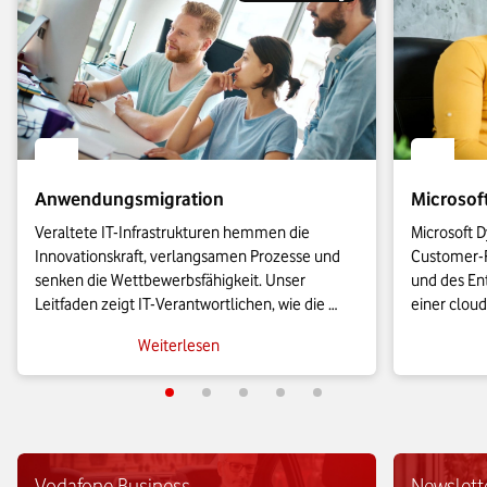
Anwendungsmigration
Microsof
Veraltete IT-Infrastrukturen hemmen die 
Microsoft D
Innovationskraft, verlangsamen Prozesse und 
Customer-R
senken die Wettbewerbsfähigkeit. Unser 
und des Ent
Leitfaden zeigt IT-Verantwortlichen, wie die 
einer cloud
Anwendungsmigration in die Cloud effizient 
KMU leistu
Weiterlesen
gelingt und wie sich geschäftskritische Prozesse 
es sie bish
agil skalieren lassen.
Vodafone Business
Newslett