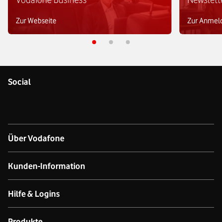
Zur Webseite
Zur Anmel
Social
Über Vodafone
Über das Unternehmen
Kunden-Information
Unsere Netze
Kontakt für Geschäftskund:innen
Hilfe & Logins
Netzabdeckung Mobilfunk
Kontakt für Privatkund:innen
Produkt- & technischer Support
Produkte