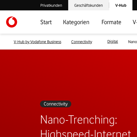
Laden der V-
Privatkunden
Geschäftskunden
V-Hub
Verlassen der V-Hub Webseite: Zum Privatkundenbereich
Verlassen der V-Hub Webseite: Zum 
Start
Kategorien
Formate
V
Digital
V-Hub by Vodafone Business
Connectivity
Nano
Connectivity
Nano-Trenching:
Highspeed-Internet