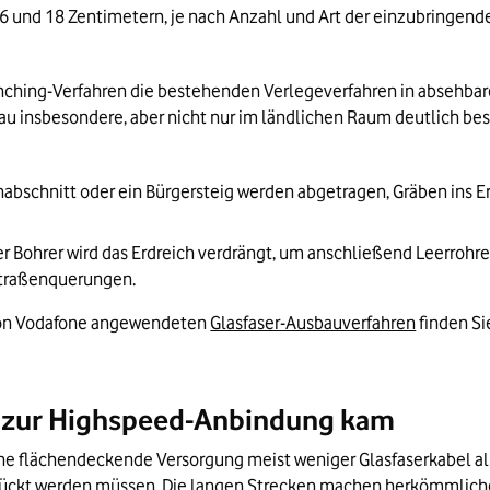
n 6 und 18 Zentimetern, je nach Anzahl und Art der einzubringende
enching-Verfahren die bestehenden Verlegeverfahren in absehbare
au insbesondere, aber nicht nur im ländlichen Raum deutlich bes
nabschnitt oder ein Bürgersteig werden abgetragen, Gräben ins 
ller Bohrer wird das Erdreich verdrängt, um anschließend Leerroh
 Straßenquerungen.
 von Vodafone angewendeten 
Glasfaser-Ausbauverfahren
 finden S
n zur Highspeed-Anbindung kam
ne flächendeckende Versorgung meist weniger Glasfaserkabel als 
rückt werden müssen. Die langen Strecken machen herkömmliche 