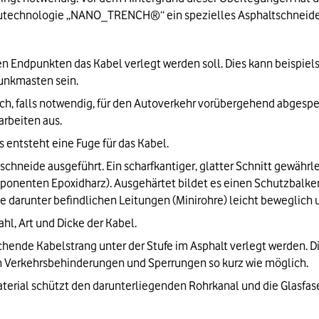
utechnologie „NANO_TRENCH®“ ein spezielles Asphaltschneide- u
n Endpunkten das Kabel verlegt werden soll. Dies kann beispiels
unkmasten sein.
h, falls notwendig, für den Autoverkehr vorübergehend abgesperrt
arbeiten aus.
s entsteht eine Fuge für das Kabel.
schneide ausgeführt. Ein scharfkantiger, glatter Schnitt gewährl
onenten Epoxidharz). Ausgehärtet bildet es einen Schutzbalken,
ie darunter befindlichen Leitungen (Minirohre) leicht beweglich 
hl, Art und Dicke der Kabel. 
echende Kabelstrang unter der Stufe im Asphalt verlegt werden. 
man Verkehrsbehinderungen und Sperrungen so kurz wie möglich.
aterial schützt den darunterliegenden Rohrkanal und die Glasfa