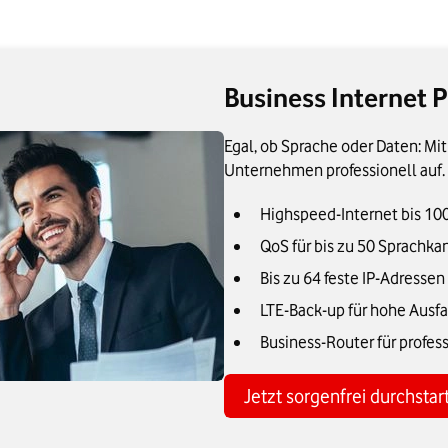
Business Internet P
Egal, ob Sprache oder Daten: Mit
Unternehmen professionell auf.
Highspeed-Internet bis 10
QoS für bis zu 50 Sprachka
Bis zu 64 feste IP-Adressen
LTE-Back-up für hohe Ausfa
Business-Router für profes
Jetzt sorgenfrei durchstar