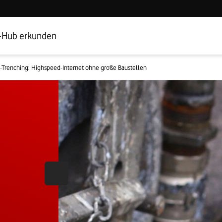
Hub Startseite
Geschäftskundenbereich
-Hub erkunden
-Trenching: Highspeed-Internet ohne große Baustellen