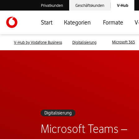
Laden der V-
Privatkunden
Geschäftskunden
V-Hub
Verlassen der V-Hub Webseite: Zum Privatkundenbereich
Verlassen der V-Hub Webseite: Zum 
Start
Kategorien
Formate
V
Microsoft 365
V-Hub by Vodafone Business
Digitalisierung
Digitalisierung
Microsoft Teams –