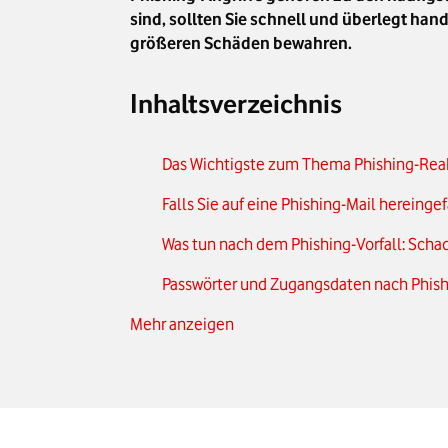
sind, sollten Sie schnell und überlegt h
größeren Schäden bewahren.
Inhaltsverzeichnis
Das Wichtigste zum Thema Phishing-Reak
Falls Sie auf eine Phishing-Mail herein
Was tun nach dem Phishing-Vorfall: Sch
Passwörter und Zugangsdaten nach Phish
Mehr anzeigen
Wie Sie Ihr Unternehmen langfristig vor 
Phishing-E-Mail erhalten – das sollten Si
Unser Fazit: Phishing stoppen, bevor Sch