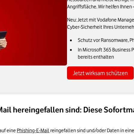
Angriffsfläche. Wir helfen Ihne
Neu: Jetzt mit Vodafone Managed
Cyber-Sicherheit Ihres Unterne
Schutz vor Ransomware, P
In Microsoft 365 Business
bereits enthalten
Jetzt wirksam schützen
-Mail hereingefallen sind: Diese Sofor
auf eine 
Phishing-E-Mail
 reingefallen sind und/oder Daten in ei