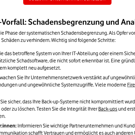
-Vorfall: Schadensbegrenzung und Ana
e Phase der systematischen Schadensbegrenzung. Als Opfer vo
Schäden zu verhindern. Wichtig sind folgende Schritte:
ie das betroffene System von Ihrer IT-Abteilung oder einem Sich
ätzliche Schadsoftware, die nicht sofort erkennbar ist. Eine grün
stem komplett neu aufgesetzt.
wachen Sie Ihr Unternehmensnetzwerk verstärkt auf ungewöhnlich
ndungen und ungewöhnliche Systemzugriffe. Viele moderne 
Fir
 Sie sicher, dass Ihre Back-up-Systeme nicht kompromittiert wurde
der zu löschen. Testen Sie die Integrität Ihrer 
Back-ups
 und ers
en.
:innen:
 Informieren Sie wichtige Partnerunternehmen und Kund:i
Kommunikation schafft Vertrauen und ermöglicht es auch andere