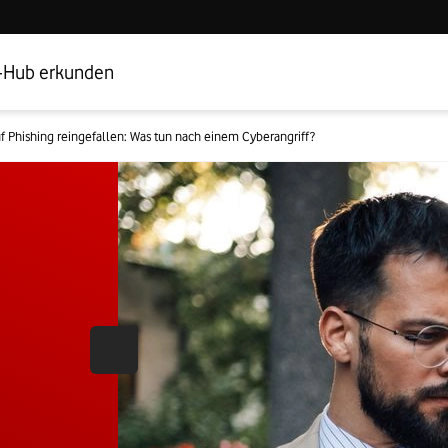
Hub Startseite
Geschäftskundenbereich
-Hub erkunden
f Phishing reingefallen: Was tun nach einem Cyberangriff?