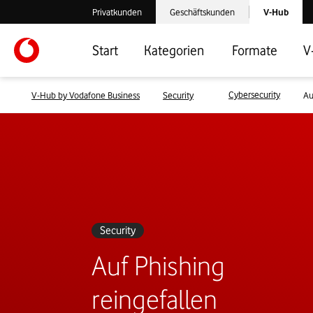
Laden der V-
Privatkunden
Geschäftskunden
V-Hub
Verlassen der V-Hub Webseite: Zum Privatkundenbereich
Verlassen der V-Hub Webseite: Zum 
Start
Kategorien
Formate
V
Cybersecurity
V-Hub by Vodafone Business
Security
Au
Security
Auf Phishing
reingefallen