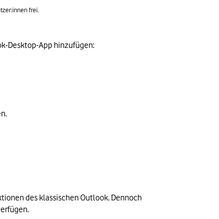
zer:innen frei.
look-Desktop-App hinzufügen:
en.
tionen des klassischen Outlook. Dennoch 
verfügen.