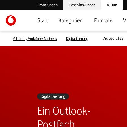
Laden der V-
Privatkunden
Geschäftskunden
V-Hub
Verlassen der V-Hub Webseite: Zum Privatkundenbereich
Verlassen der V-Hub Webseite: Zum 
Start
Kategorien
Formate
V
Microsoft 365
V-Hub by Vodafone Business
Digitalisierung
Digitalisierung
Ein Outlook-
Postfach