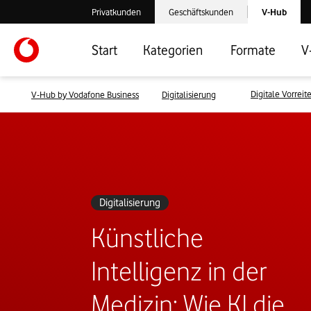
Laden der V-
Privatkunden
Geschäftskunden
V-Hub
Verlassen der V-Hub Webseite: Zum Privatkundenbereich
Verlassen der V-Hub Webseite: Zum 
Start
Kategorien
Formate
V
Digitale Vorreite
V-Hub by Vodafone Business
Digitalisierung
Digitalisierung
Künstliche
Intelligenz in der
Medizin: Wie KI die