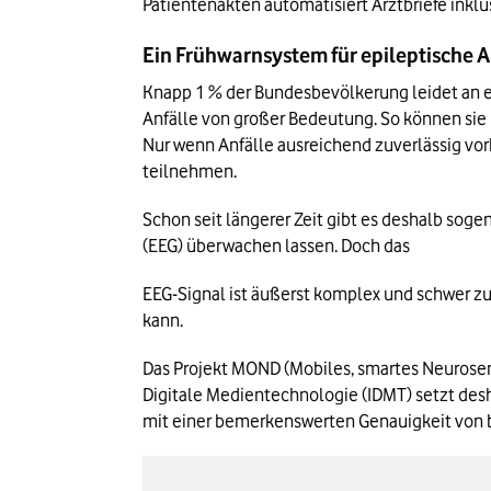
Patientenakten automatisiert Arztbriefe inkl
Ein Frühwarnsystem für epileptische A
Knapp 1 % der Bundesbevölkerung leidet an ei
Anfälle von großer Bedeutung. So können sie 
Nur wenn Anfälle ausreichend zuverlässig vo
teilnehmen. 
Schon seit längerer Zeit gibt es deshalb so
(EEG) überwachen lassen. Doch das
EEG-Signal ist äußerst komplex und schwer z
kann. 
Das Projekt MOND (Mobiles, smartes Neurosens
Digitale Medientechnologie (IDMT) setzt deshal
mit einer bemerkenswerten Genauigkeit von b