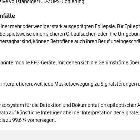
usive vollständiger ICD-/OPS‑Codierung.
nfälle 
ner mehr oder weniger stark ausgeprägten Epilepsie. Für Epilept
beispielsweise einen sicheren Ort aufsuchen oder ihre Umgebung
rhersagbar sind, können Betroffene auch ihren Beruf uneingesch
genannte mobile EEG-Geräte, mit denen sich die Gehirnströme üb
u interpretieren, weil jede Muskelbewegung zu Signalstörungen 
orsystem für die Detektion und Dokumentation epileptischer Anfäl
b auf künstliche Intelligenz bei der Interpretation der Signale. 
is zu 99,6 % vorhersagen. 