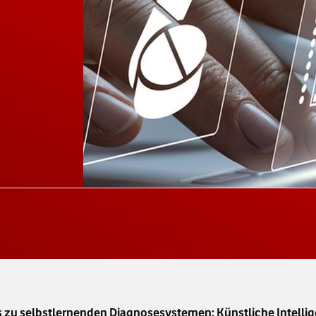
 zu selbstlernenden Diagnosesystemen: Künstliche Intellig