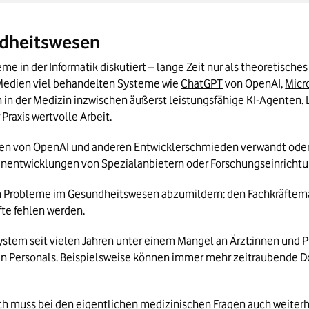
sundheitswesen
ndheitswesen
 Wichtigste in Kürze
me in der Informatik diskutiert – lange Zeit nur als theoretische
 Medien viel behandelten Systeme wie 
ChatGPT
 von OpenAI, 
Micr
h in der Medizin inzwischen äußerst leistungsfähige KI-Agenten. 
raxis wertvolle Arbeit.
en von OpenAI und anderen Entwicklerschmieden verwandt oder ba
nentwicklungen von Spezialanbietern oder Forschungseinricht
ßen Probleme im Gesundheitswesen abzumildern: den Fachkräfteman
fte fehlen werden.
stem seit vielen Jahren unter einem Mangel an Ärzt:innen und Pfl
en Personals. Beispielsweise können immer mehr zeitraubende D
sch muss bei den eigentlichen medizinischen Fragen auch weiterhi