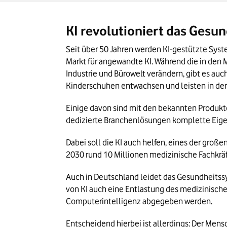
Chancen und Risiken
Gesetzeslage zur Digitalisierung im Ge
KI revolutioniert das Gesu
Digitalisierung und KI in der Medizin: Das
Seit über 50 Jahren werden KI-gestützte Syste
Markt für angewandte KI. Während die in den
Industrie und Bürowelt verändern, gibt es auc
Kinderschuhen entwachsen und leisten in der P
Einige davon sind mit den bekannten Produkt
dedizierte Branchenlösungen komplette Eige
Dabei soll die KI auch helfen, eines der gro
2030 rund 10 Millionen medizinische Fachkrä
Auch in Deutschland leidet das Gesundheitssy
von KI auch eine Entlastung des medizinisch
Computerintelligenz abgegeben werden.
Entscheidend hierbei ist allerdings: Der Men