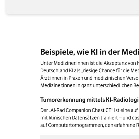
Beispiele, wie KI in der Me
Unter Mediziner:innen ist die Akzeptanz von K
Deutschland KI als „riesige Chance für die Med
Ärzt:innen in Praxen und medizinischen Versor
Mediziner:innen in ganz unterschiedlichen Ber
Tumorerkennung mittels KI‑Radiolog
Der „AI-Rad Companion Chest CT“ ist eine auf
mit klinischen Datensätzen trainiert – und d
auf Computertomogrammen, den erfahrene Ra