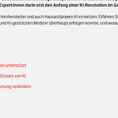
 Expert:innen darin erst den Anfang einer KI-Revolution im
ntenhersteller und auch Hausarztpraxen KI einsetzen. Erfahren 
 und KI-gestützten Medizin überhaupt erfolgen konnte, und wora
hon unterstützt
 Einsatz von KI
sierung verändern
eispiele
 Vergleich da