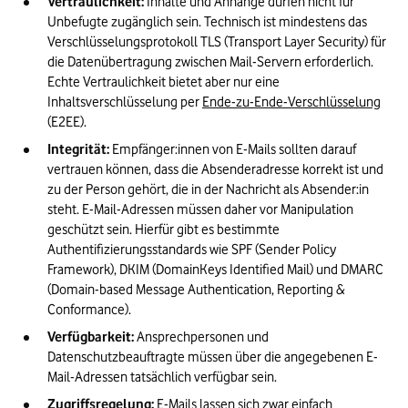
Vertraulichkeit:
 Inhalte und Anhänge dürfen nicht für 
Unbefugte zugänglich sein. Technisch ist mindestens das 
Verschlüsselungsprotokoll TLS (Transport Layer Security) für 
die Datenübertragung zwischen Mail-Servern erforderlich. 
Echte Vertraulichkeit bietet aber nur eine 
Inhaltsverschlüsselung per 
Ende-zu-Ende-Verschlüsselung
(E2EE).
Integrität:
 Empfänger:innen von E-Mails sollten darauf 
vertrauen können, dass die Absenderadresse korrekt ist und 
zu der Person gehört, die in der Nachricht als Absender:in 
steht. E-Mail-Adressen müssen daher vor Manipulation 
geschützt sein. Hierfür gibt es bestimmte 
Authentifizierungsstandards wie SPF (Sender Policy 
Framework), DKIM (DomainKeys Identified Mail) und DMARC 
(Domain-based Message Authentication, Reporting & 
Conformance).
Verfügbarkeit:
 Ansprechpersonen und 
Datenschutzbeauftragte müssen über die angegebenen E-
Mail-Adressen tatsächlich verfügbar sein. 
Zugriffsregelung:
 E-Mails lassen sich zwar einfach 