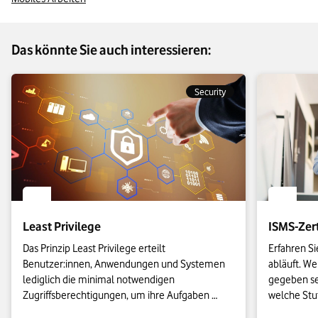
Das könnte Sie auch interessieren:
Security
Least Privilege
ISMS-Zert
Das Prinzip Least Privilege erteilt 
Erfahren Si
Benutzer:innen, Anwendungen und Systemen 
abläuft. W
lediglich die minimal notwendigen 
gegeben se
Zugriffsberechtigungen, um ihre Aufgaben 
welche Stuf
auszuführen. Auf diese Weise können 
Nutzen hat