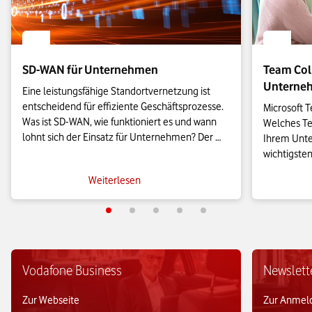
SD-WAN für Unternehmen
Team Coll
Unterne
Eine leistungsfähige Standortvernetzung ist 
entscheidend für effiziente Geschäftsprozesse. 
Microsoft T
Was ist SD-WAN, wie funktioniert es und wann 
Welches Tea
lohnt sich der Einsatz für Unternehmen? Der 
Ihrem Unte
Artikel erklärt Technik, Einsatzszenarien, Kosten 
wichtigsten
und Vorteile – kompakt und verständlich. Hier 
bekanntest
Weiterlesen
informieren!
bei Funktio
achten soll
Vodafone Business
Newslett
Zur Webseite
Zur Anmel