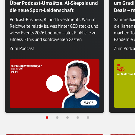
Über Podcast-Umsätze, AI-Skepsis und
um Gradi
die neue Sport-Leidenschaft
Deals – m
Podcast-Business, KI und Investments: Warum 
Sammelkart
Reichweite relativ ist, was hinter GEO steckt und 
die Karten
wieso Events 2026 boomen – plus Einblicke zu 
machen Too
Fitness, Ethik und kontroversen Gästen.
Pandemie u
besten Trad
Verlasse Vodafone Webseite: Zum Podcast
Verlasse V
Zum Podcast
Zum Podca
54:05