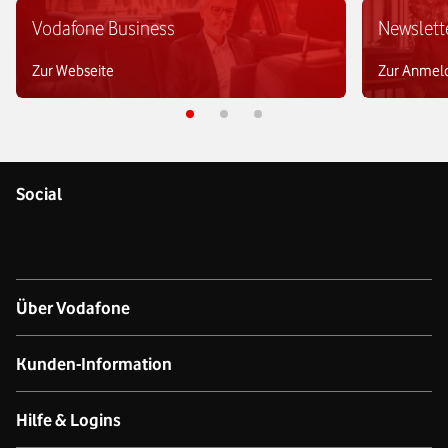
Vodafone Business
Newslett
Zur Webseite
Zur Anmel
Social
Über Vodafone
Über das Unternehmen
Kunden-Information
Unsere Netze
Kontakt für Geschäftskund:innen
Hilfe & Logins