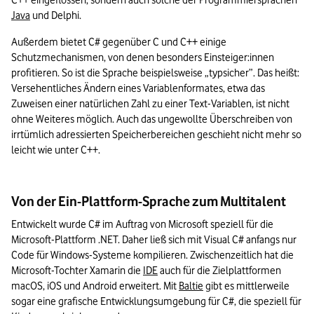
C++ eingeflossen, sondern auch solche der Programmiersprachen 
Java
 und Delphi.
Außerdem bietet C# gegenüber C und C++ einige 
Schutzmechanismen, von denen besonders Einsteiger:innen 
profitieren. So ist die Sprache beispielsweise „typsicher”. Das heißt: 
Versehentliches Ändern eines Variablenformates, etwa das 
Zuweisen einer natürlichen Zahl zu einer Text-Variablen, ist nicht 
ohne Weiteres möglich. Auch das ungewollte Überschreiben von 
irrtümlich adressierten Speicherbereichen geschieht nicht mehr so 
leicht wie unter C++.
Von der Ein-Plattform-Sprache zum Multitalent
Entwickelt wurde C# im Auftrag von Microsoft speziell für die 
Microsoft-Plattform .NET. Daher ließ sich mit Visual C# anfangs nur 
Code für Windows-Systeme kompilieren. Zwischenzeitlich hat die 
Microsoft-Tochter Xamarin die 
IDE
 auch für die Zielplattformen 
macOS, iOS und Android erweitert. Mit 
Baltie
 gibt es mittlerweile 
sogar eine grafische Entwicklungsumgebung für C#, die speziell für 