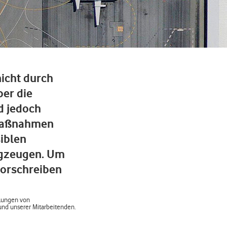
nicht durch
er die
d jedoch
zmaßnahmen
siblen
ugzeugen. Um
vorschreiben
hlungen von
und unserer Mitarbeitenden.