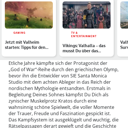
GAMING
TV &
ENTERTAINMENT
Jetzt mit Valheim
Val
Vikings: Valhalla – das
starten: Tipps für den
Sur
musst Du über das
Einstieg in das Survival…
Wiki
Wikinger-Spin-off bei N…
Etliche Jahre kämpfte sich der Protagonist der
„God of War“-Reihe durch den griechischen Olymp,
bevor ihn die Entwickler von SIE Santa Monica
Studio mit dem achten Ableger in das Reich der
nordischen Mythologie entsandten. Erstmals in
Begleitung Deines Sohnes kämpfst Du Dich als
zynischer Muskelprotz Kratos durch eine
wahnsinnig schöne Spielwelt, die voller Momente
der Trauer, Freude und Faszination gespickt ist.
Das Kampfsystem ist ausgeklügelt und wuchtig, die
Rätselpassagen derart gewieft und die Geschichte