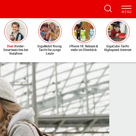
Deal
: Kinder-
GigaMobil Young:
iPhone 18: Release &
GigaCube-Tarife:
Smartwatches bei
Tarife für junge
mehr im Überblick
Highspeed-Internet
Vodafone
Leute