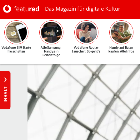
Das Magazin für digitale Kultur
Vodafone: SIM-Karte
Alle Samsung-
Vodafone-Router
Handy auf Raten
freischalten
Handys in
tauschen: So geht's
kaufen: Alle Infos
Reihenfolge
INHALT