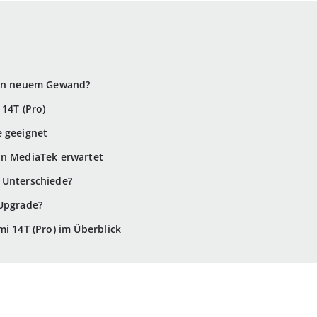
 in neuem Gewand?
 14T (Pro)
e geeignet
on MediaTek erwartet
 Unterschiede?
 Upgrade?
mi 14T (Pro) im Überblick