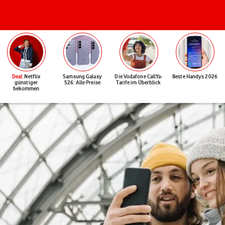
Deal
: Netflix
Samsung Galaxy
Die Vodafone CallYa-
Beste Handys 2026
günstiger
S26: Alle Preise
Tarife im Überblick
bekommen