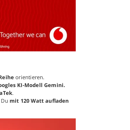
Reihe
orientieren.
oogles KI-Modell Gemini.
iaTek
.
n Du
mit 120 Watt aufladen