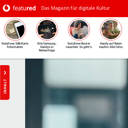
Das Magazin für digitale Kultur
Vodafone: SIM-Karte
Alle Samsung-
Vodafone-Router
Handy auf Raten
freischalten
Handys in
tauschen: So geht's
kaufen: Alle Infos
Reihenfolge
INHALT