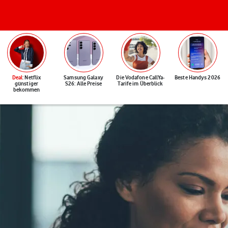
Deal
: Netflix
Samsung Galaxy
Die Vodafone CallYa-
Beste Handys 2026
günstiger
S26: Alle Preise
Tarife im Überblick
bekommen