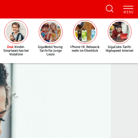
Deal
: Kinder-
GigaMobil Young:
iPhone 18: Release &
GigaCube-Tarife:
Smartwatches bei
Tarife für junge
mehr im Überblick
Highspeed-Internet
Vodafone
Leute