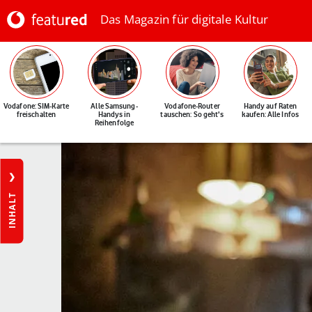
Das Magazin für digitale Kultur
Vodafone: SIM-Karte
Alle Samsung-
Vodafone-Router
Handy auf Raten
freischalten
Handys in
tauschen: So geht's
kaufen: Alle Infos
Reihenfolge
INHALT