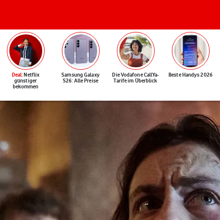
Deal
: Netflix
Samsung Galaxy
Die Vodafone CallYa-
Beste Handys 2026
günstiger
S26: Alle Preise
Tarife im Überblick
bekommen