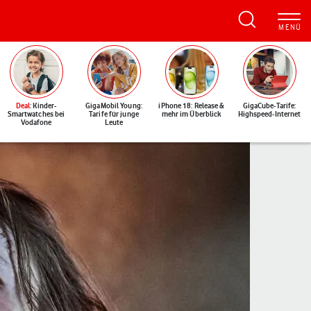
Deal
: Kinder-
GigaMobil Young:
iPhone 18: Release &
GigaCube-Tarife:
Smartwatches bei
Tarife für junge
mehr im Überblick
Highspeed-Internet
Vodafone
Leute