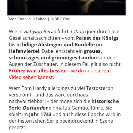
Oona Chaplin in Taboo | © BBC One
Wie in
Babylon Berlin
führt
Taboo
quer durch alle
Gesellschaftsschichten – vom
Palast des Königs
bis in
billige Absteigen und Bordelle im
Hafenviertel
. Dabei entsteht ein
graues,
schmutziges und grimmiges London
vor den
Augen der Zuschauer. In diesem Fall gilt also nicht:
Früher war alles besser
- wie du in unserem
Video sehen kannst
.
Wem Tom Hardy allerdings zu viel Testosteron
verströmt - und das wäre durchaus
nachvollziehbar! – der möge sich die
historische
Serie
Outlander
einmal zu Gemüte führe. Sie
spielt im
Jahr 1743
und auch diese Epoche wird in
der historischen Serie beeindruckend in Szene
gesetzt.