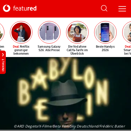
ten
Deal
: Netflix
Samsung Galaxy
Die Vodafone
Beste Handys
Deal
e
günstiger
S26: Alle Preise
CallYa-Tarife im
2026
Smar
bekommen
Überblick
bei 
INHALT
©ARD Degeto/X-Filme/Beta Film/Sky Deutschland/Frédéric Batier