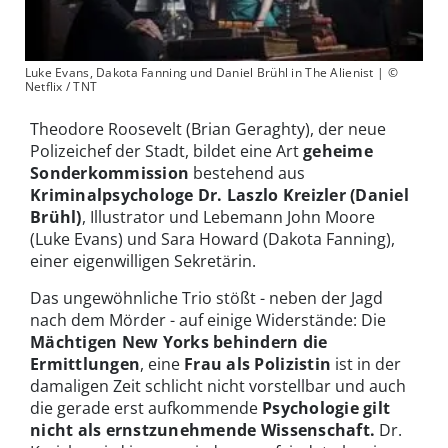
Luke Evans, Dakota Fanning und Daniel Brühl in The Alienist | ©
Netflix / TNT
Theodore Roosevelt (Brian Geraghty), der neue
Polizeichef der Stadt, bildet eine Art
geheime
Sonderkommission
bestehend aus
Kriminalpsychologe Dr. Laszlo Kreizler (Daniel
Brühl)
, Illustrator und Lebemann John Moore
(Luke Evans) und Sara Howard (Dakota Fanning),
einer eigenwilligen Sekretärin.
Das ungewöhnliche Trio stößt - neben der Jagd
nach dem Mörder - auf einige Widerstände: Die
Mächtigen New Yorks behindern die
Ermittlungen
, eine
Frau als Polizistin
ist in der
damaligen Zeit schlicht nicht vorstellbar und auch
die gerade erst aufkommende
Psychologie gilt
nicht als ernstzunehmende Wissenschaft.
Dr.