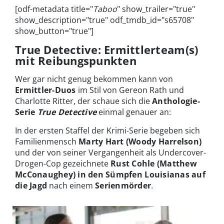
[odf-metadata title="
Taboo
" show_trailer="true"
show_description="true" odf_tmdb_id="s65708"
show_button="true"]
True Detective: Ermittlerteam(s)
mit Reibungspunkten
Wer gar nicht genug bekommen kann von
Ermittler-Duos
im Stil von Gereon Rath und
Charlotte Ritter, der schaue sich die
Anthologie-
Serie
True Detective
einmal genauer an:
In der ersten Staffel der Krimi-Serie begeben sich
Familienmensch
Marty Hart (Woody Harrelson)
und der von seiner Vergangenheit als Undercover-
Drogen-Cop gezeichnete
Rust Cohle (Matthew
McConaughey) in den Sümpfen Louisianas auf
die Jagd
nach einem
Serienmörder
.