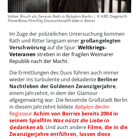
Volker Bruch als Gereon Rath in Babylon Berlin | © ARD Degeto/X-
Filme/Beta Film/Sky Deutschland/Frédéric Batier
Im Zuge der polizeilichen Untersuchung kommen
Rath und Ritter langsam einer
großangelegten
Verschwörung
auf die Spur:
Weltkriegs-
Veteranen
streben in der fragilen Weimarer
Republik nach der Macht
.
Die Ermittlungen des Duos führen auch immer
wieder ins turbulente und dekadente
Berliner
Nachtleben der Goldenen Zwanzigerjahre
,
einem Jahrzehnt, in dem der Glamour
allgegenwärtig war. Die fesselnde Großstadt Berlin
in diesem Jahrzehnt bildete
Babylon Berlin
-
Regisseur
Achim von Borries bereits 2004 in
seinem Spielfilm
Was nützt die Liebe in
Gedanken
ab
. Und auch andere
Filme, die in die
Zwanzigerjahre entführen, lassen diese