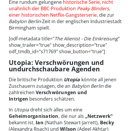
Eine rundum gelungene
historische Serie, nicht
unähnlich der BBC-Produktion
Peaky Blinders
,
einer historischen Netflix-Gangsterserie,
die zur
Babylon Berlin
-Zeit in der englischen Industriestadt
Birmingham spielt.
[odf-metadata title="
The Alienist - Die Einkreisung
"
show_trailer="true" show_description="true"
odf_tmdb_id="s71769" show_button="true"]
Utopia: Verschwörungen und
undurchschaubare Agenden
Die britische Produktion
Utopia
könnte all jenen
Zuschauern zusagen, die an
Babylon Berlin
die
zahlreichen
Verschwörungen und
Intrigen
besonders schätzen.
In
Utopia
dreht sich alles um eine
Geheimorganisation
, die nur als
„Netzwerk“
bekannt ist.
Ian
(Nathan Stewart-Jarrett),
Becky
(Alexandra Roach) und
Wilson
(Adeel Akhtar)