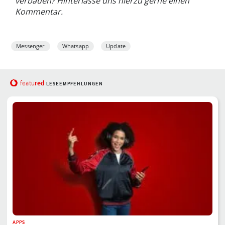
verbauen? Hinterlasse uns hierzu gerne einen
Kommentar.
Messenger
Whatsapp
Update
red
featu
LESEEMPFEHLUNGEN
APPS