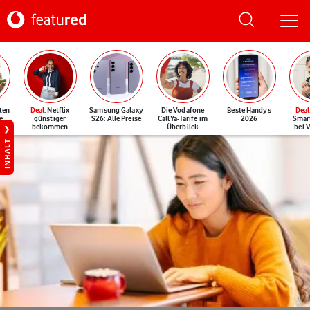
ten
Deal
: Netflix
Samsung Galaxy
Die Vodafone
Beste Handys
Deal
e
günstiger
S26: Alle Preise
CallYa-Tarife im
2026
Smar
bekommen
Überblick
bei 
INHALT