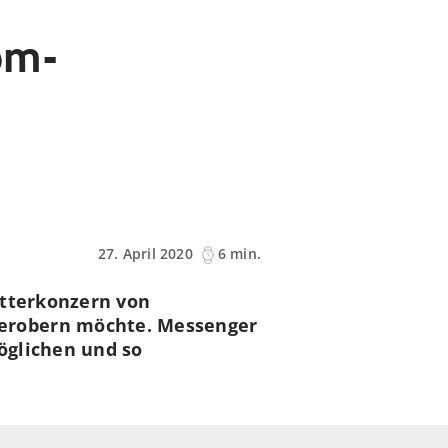
om-
27. April 2020
6 min.
utterkonzern von
 erobern möchte. Messenger
öglichen und so