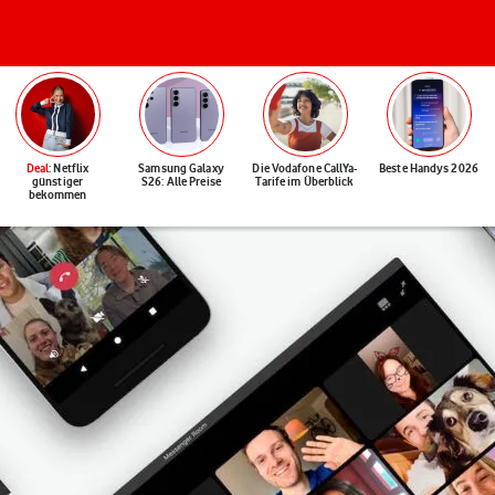
Deal
: Netflix
Samsung Galaxy
Die Vodafone CallYa-
Beste Handys 2026
günstiger
S26: Alle Preise
Tarife im Überblick
bekommen