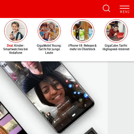
Deal
: Kinder-
GigaMobil Young:
iPhone 18: Release &
GigaCube-Tarife:
Smartwatches bei
Tarife für junge
mehr im Überblick
Highspeed-Internet
Vodafone
Leute