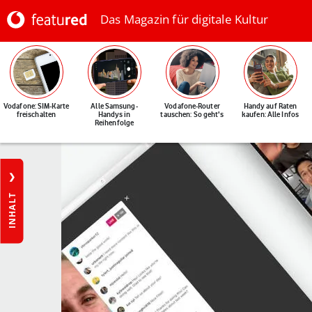
Das Magazin für digitale Kultur
Vodafone: SIM-Karte
Alle Samsung-
Vodafone-Router
Handy auf Raten
freischalten
Handys in
tauschen: So geht's
kaufen: Alle Infos
Reihenfolge
INHALT