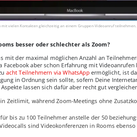
mit vielen Kontakten gleichzeitig an einem Gruppen-Videoanruf teilnehmen.
oms besser oder schlechter als Zoom?
oms mit der maximal möglichen Anzahl an Teilnehme
Da Facebook aber schon Erfahrung mit Videoanrufen 
 zu
acht Teilnehmern via WhatsApp
ermöglicht, ist d
ung in Ordnung sein sollte, sofern Deine Interneta
 Aspekte lassen sich dafür aber recht gut vergleiche
 Zeitlimit, während Zoom-Meetings ohne Zusatzkost
ür bis zu 100 Teilnehmer anstelle der 50 beziehun
ideocalls sind Videokonferenzen in Rooms ebenso 