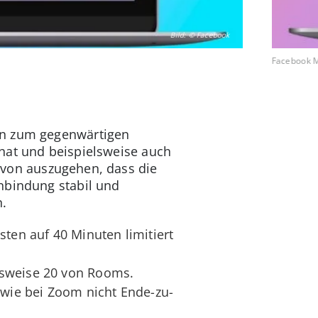
Bild: © Facebook
Facebook M
rn zum gegenwärtigen
hat und beispielsweise auch
avon auszugehen, dass die
nbindung stabil und
n.
en auf 40 Minuten limitiert
gsweise 20 von Rooms.
wie bei Zoom nicht Ende-zu-