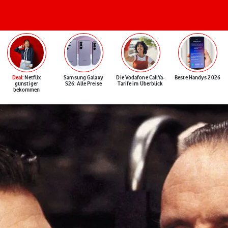
Deal
: Netflix
Samsung Galaxy
Die Vodafone CallYa-
Beste Handys 2026
günstiger
S26: Alle Preise
Tarife im Überblick
bekommen