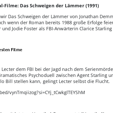
al-Filme: Das Schweigen der Lämmer (1991)
nn wir Das Schweigen der Lämmer von Jonathan Dem
ch wenn der Roman bereits 1988 große Erfolge feie
 und Jodie Foster als FBI-Anwärterin Clarice Starlin
esten Filme
Dr. Lecter dem FBI bei der Jagd nach dem Serienmörder
dramatisches Psychoduell zwischen Agent Starling un
lo Bill stellen kann, gelingt Lecter selbst die Flucht.
bed/vynTmqiizog?si=CYj_tCwkglTEYShM