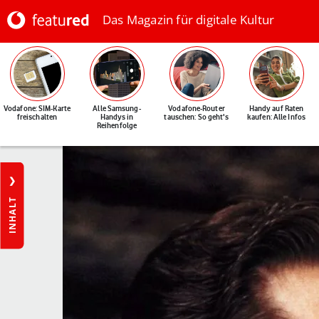
Das Magazin für digitale Kultur
Vodafone: SIM-Karte
Alle Samsung-
Vodafone-Router
Handy auf Raten
freischalten
Handys in
tauschen: So geht's
kaufen: Alle Infos
Reihenfolge
INHALT