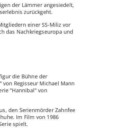
eigen der Lämmer angesiedelt,
serlebnis zurückgeht.
tgliedern einer SS-Miliz vor
urch das Nachkriegseuropa und
figur die Bühne der
nd" von Regisseur Michael Mann
erie "Hannibal" von
aus, den Serienmörder Zahnfee
chuhe. Im Film von 1986
erie spielt.