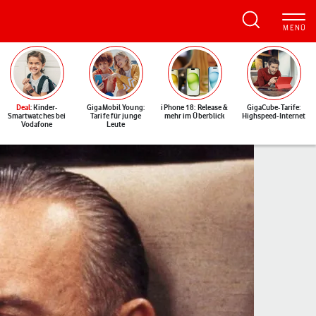
Deal
: Kinder-
GigaMobil Young:
iPhone 18: Release &
GigaCube-Tarife:
Smartwatches bei
Tarife für junge
mehr im Überblick
Highspeed-Internet
Vodafone
Leute