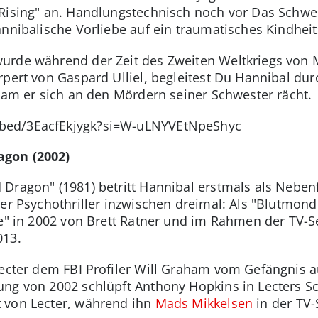
 Rising" an. Handlungstechnisch noch vor Das Schw
annibalische Vorliebe auf ein traumatisches Kindheit
rde während der Zeit des Zweiten Weltkriegs von Mi
rpert von Gaspard Ulliel, begleitest Du Hannibal d
usam er sich an den Mördern seiner Schwester rächt.
bed/3EacfEkjygk?si=W-uLNYVEtNpeShyc
agon (2002)
Dragon" (1981) betritt Hannibal erstmals als Neben
 der Psychothriller inzwischen dreimal: Als "Blutmo
he" in 2002 von Brett Ratner und im Rahmen der TV-S
013.
Lecter dem FBI Profiler Will Graham vom Gefängnis 
ung von 2002 schlüpft Anthony Hopkins in Lecters S
 von Lecter, während ihn
Mads Mikkelsen
in der TV-S