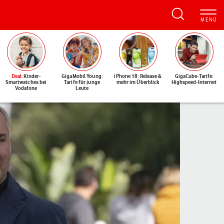
Deal
: Kinder-
GigaMobil Young:
iPhone 18: Release &
GigaCube-Tarife:
Smartwatches bei
Tarife für junge
mehr im Überblick
Highspeed-Internet
Vodafone
Leute