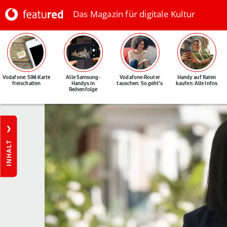
Das Magazin für digitale Kultur
Vodafone: SIM-Karte
Alle Samsung-
Vodafone-Router
Handy auf Raten
freischalten
Handys in
tauschen: So geht's
kaufen: Alle Infos
Reihenfolge
INHALT