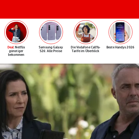
Deal
: Netflix
Samsung Galaxy
Die Vodafone CallYa-
Beste Handys 2026
günstiger
S26: Alle Preise
Tarife im Überblick
bekommen