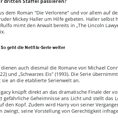
 dritten Staffel passieren?
 aus dem Roman "Die Verlorene" und vor allem auf d
er Mickey Haller um Hilfe gebeten. Haller selbst hat
ulfo mimt den Anwalt bereits in „The Lincoln Lawyer
ix.
 So geht die Netflix-Serie weiter
n dienen auch diesmal die Romane von Michael Conne
022) und „Schwarzes Eis“ (1993). Die Serie übernimmt
ie an die etablierte Serienwelt an.
Legacy knüpft direkt an das dramatische Finale der v
gt gefährliche Geheimnisse ans Licht und stellt das
f den Kopf. Zudem wird Harry von seiner Vergangenh
 zwingt, seine Vorstellung von Gerechtigkeit infrage 