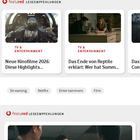
red
featu
LESEEMPFEHLUNGEN
TV &
TV &
ENTERTAINMENT
ENTERTAINMENT
Neue Kinofilme 2026:
Das Ende von Reptile
Das
Diese Highlights
erklärt: Wer hat Summer
Con
erwarten Dich
ermordet?
erkl
Streaming
Netflix
Entertainment
Film
red
featu
LESEEMPFEHLUNGEN