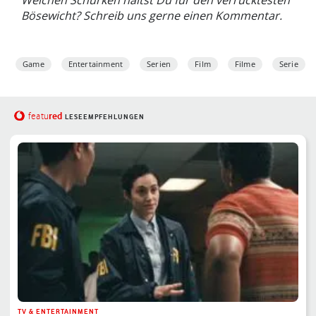
Welchen Schurken hältst Du für den verrücktesten
Bösewicht? Schreib uns gerne einen Kommentar.
Game
Entertainment
Serien
Film
Filme
Serie
red
featu
LESEEMPFEHLUNGEN
TV & ENTERTAINMENT