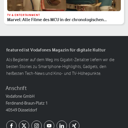
TV & ENTERTAINMENT
Marvel: Alle Filme des MCU in der chronologischen
Reihenfolge
featured ist Vodafones Magazin für digitale Kultur
Als Begleiter auf dem Weg ins Gigabit-Zeitalter liefern wir die
besten Stories zu Smartphone-Highlights, Gadgets, den
heißesten Tech-News und Kino- und TV-Höhepunkte.
Anschrift
Vodafone GmbH
Ferdinand-Braun-Platz 1
40549 Düsseldorf