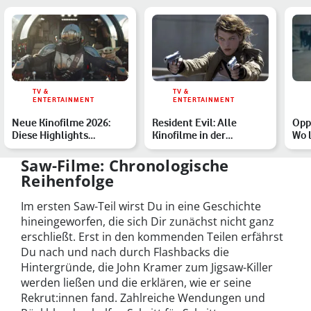
TV &
TV &
ENTERTAINMENT
ENTERTAINMENT
Neue Kinofilme 2026:
Resident Evil: Alle
Opp
Diese Highlights
Kinofilme in der
Wo l
erwarten Dich
richtigen Reihenfolge –
Hei
welc…
Saw-Filme: Chronologische
Reihenfolge
Im ersten Saw-Teil wirst Du in eine Geschichte
hineingeworfen, die sich Dir zunächst nicht ganz
erschließt. Erst in den kommenden Teilen erfährst
Du nach und nach durch Flashbacks die
Hintergründe, die John Kramer zum Jigsaw-Killer
werden ließen und die erklären, wie er seine
Rekrut:innen fand. Zahlreiche Wendungen und