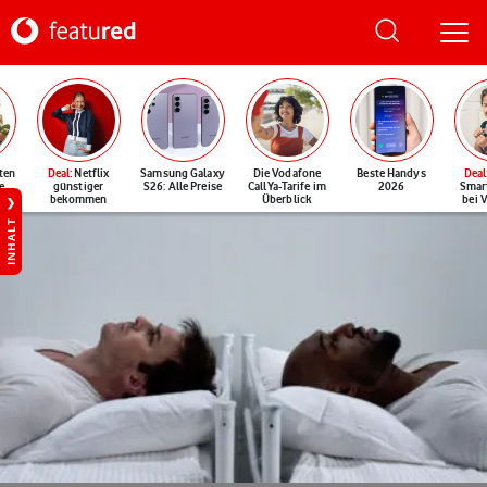
ten
Deal
: Netflix
Samsung Galaxy
Die Vodafone
Beste Handys
Deal
e
günstiger
S26: Alle Preise
CallYa-Tarife im
2026
Smar
bekommen
Überblick
bei 
INHALT