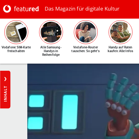
Das Magazin für digitale Kultur
Vodafone: SIM-Karte
Alle Samsung-
Vodafone-Router
Handy auf Raten
freischalten
Handys in
tauschen: So geht's
kaufen: Alle Infos
Reihenfolge
INHALT