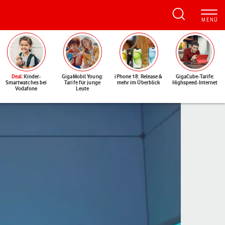
Deal
: Kinder-
GigaMobil Young:
iPhone 18: Release &
GigaCube-Tarife:
Smartwatches bei
Tarife für junge
mehr im Überblick
Highspeed-Internet
Vodafone
Leute