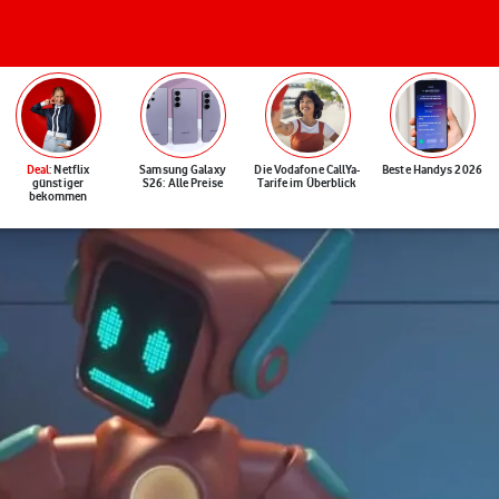
Deal
: Netflix
Samsung Galaxy
Die Vodafone CallYa-
Beste Handys 2026
günstiger
S26: Alle Preise
Tarife im Überblick
bekommen