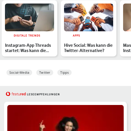
DIGITALE TRENDS
APPS
Instagram-App Threads
Hive Social: Was kann die
Mas
startet: Was kann die
Twitter-Alternative?
Ins
Twitter-Alternative v…
aus
Übe
Social-Media
Twitter
Tipps
red
featu
LESEEMPFEHLUNGEN