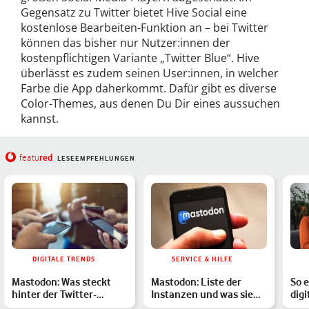
Gegensatz zu Twitter bietet Hive Social eine
kostenlose Bearbeiten-Funktion an – bei Twitter
können das bisher nur Nutzer:innen der
kostenpflichtigen Variante „Twitter Blue“. Hive
überlässt es zudem seinen User:innen, in welcher
Farbe die App daherkommt. Dafür gibt es diverse
Color-Themes, aus denen Du Dir eines aussuchen
kannst.
red
featu
LESEEMPFEHLUNGEN
DIGITALE TRENDS
SERVICE & HILFE
Mastodon: Was steckt
Mastodon: Liste der
So 
hinter der Twitter-
Instanzen und was sie
digi
Alternative?
auszeichnet im
mit