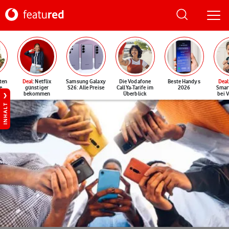
ten
Deal
: Netflix
Samsung Galaxy
Die Vodafone
Beste Handys
Deal
e
günstiger
S26: Alle Preise
CallYa-Tarife im
2026
Smar
bekommen
Überblick
bei 
INHALT