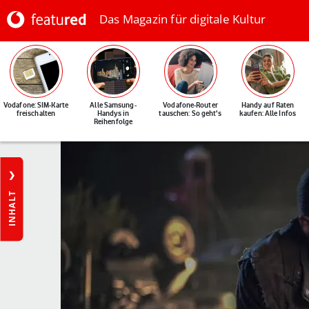
Das Magazin für digitale Kultur
Vodafone: SIM-Karte
Alle Samsung-
Vodafone-Router
Handy auf Raten
freischalten
Handys in
tauschen: So geht's
kaufen: Alle Infos
Reihenfolge
INHALT