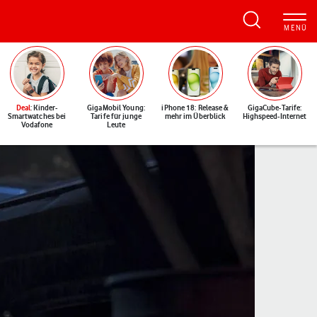
Deal
: Kinder-
GigaMobil Young:
iPhone 18: Release &
GigaCube-Tarife:
Smartwatches bei
Tarife für junge
mehr im Überblick
Highspeed-Internet
Vodafone
Leute