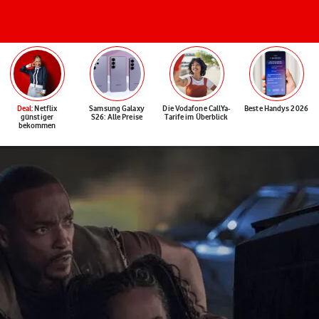
Deal
: Netflix
Samsung Galaxy
Die Vodafone CallYa-
Beste Handys 2026
günstiger
S26: Alle Preise
Tarife im Überblick
bekommen