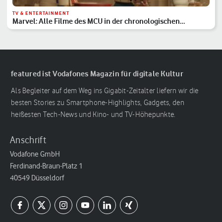
TV & ENTERTAINMENT
Marvel: Alle Filme des MCU in der chronologischen
Reihenfolge
featured ist Vodafones Magazin für digitale Kultur
Als Begleiter auf dem Weg ins Gigabit-Zeitalter liefern wir die
besten Stories zu Smartphone-Highlights, Gadgets, den
heißesten Tech-News und Kino- und TV-Höhepunkte.
Anschrift
Vodafone GmbH
Ferdinand-Braun-Platz 1
40549 Düsseldorf