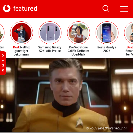
ten
Deal
: Netflix
Samsung Galaxy
Die Vodafone
Beste Handys
Deal
e
günstiger
S26: Alle Preise
CallYa-Tarife im
2026
Smar
bekommen
Überblick
bei 
INHALT
©YouTube/Paramount+