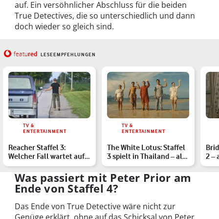
auf. Ein versöhnlicher Abschluss für die beiden
True Detectives, die so unterschiedlich und dann
doch wieder so gleich sind.
red
featu
LESEEMPFEHLUNGEN
TV &
TV &
ENTERTAINMENT
ENTERTAINMENT
Reacher Staffel 3:
The White Lotus: Staffel
Brid
Welcher Fall wartet auf
3 spielt in Thailand – alle
2 – 
Jack in den neuen Folg…
Infos
Sta
Was passiert mit Peter Prior am
Ende von Staffel 4?
Das Ende von True Detective wäre nicht zur
Genüge erklärt, ohne auf das Schicksal von Peter