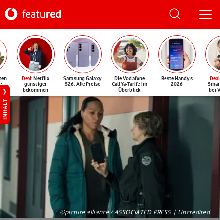
ten
Deal
: Netflix
Samsung Galaxy
Die Vodafone
Beste Handys
Deal
e
günstiger
S26: Alle Preise
CallYa-Tarife im
2026
Smar
bekommen
Überblick
bei 
INHALT
©picture alliance / ASSOCIATED PRESS | Uncredited