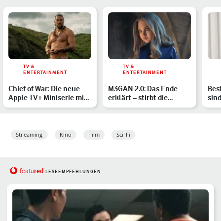
TV &
TV &
ENTERTAINMENT
ENTERTAINMENT
Chief of War: Die neue
M3GAN 2.0: Das Ende
Bes
Apple TV+ Miniserie mit
erklärt – stirbt die
sind
Jason Momoa
Killerpuppe endgültig?
Sma
Streaming
Kino
Film
Sci-Fi
red
featu
LESEEMPFEHLUNGEN