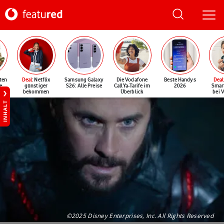
ten
Deal
: Netflix
Samsung Galaxy
Die Vodafone
Beste Handys
Deal
e
günstiger
S26: Alle Preise
CallYa-Tarife im
2026
Smar
bekommen
Überblick
bei 
INHALT
©2025 Disney Enterprises, Inc. All Rights Reserved