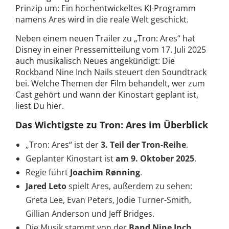
Prinzip um: Ein hochentwickeltes KI-Programm
namens Ares wird in die reale Welt geschickt.
Neben einem neuen Trailer zu „Tron: Ares“ hat
Disney in einer Pressemitteilung vom 17. Juli 2025
auch musikalisch Neues angekündigt: Die
Rockband Nine Inch Nails steuert den Soundtrack
bei. Welche Themen der Film behandelt, wer zum
Cast gehört und wann der Kinostart geplant ist,
liest Du hier.
Das Wichtigste zu Tron: Ares im Überblick
„Tron: Ares“ ist der
3. Teil der Tron-Reihe
.
Geplanter Kinostart ist
am 9. Oktober 2025
.
Regie führt
Joachim Rønning
.
Jared Leto
spielt Ares, außerdem zu sehen:
Greta Lee, Evan Peters, Jodie Turner-Smith,
Gillian Anderson und Jeff Bridges.
Die Musik stammt von der
Band
Nine Inch