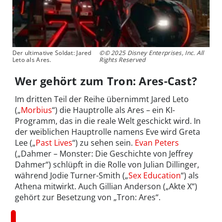
Der ultimative Soldat: Jared
©© 2025 Disney Enterprises, Inc. All
Leto als Ares.
Rights Reserved
Wer gehört zum Tron: Ares-Cast?
Im dritten Teil der Reihe übernimmt Jared Leto
(„
Morbius
“) die Hauptrolle als Ares – ein KI-
Programm, das in die reale Welt geschickt wird. In
der weiblichen Hauptrolle namens Eve wird Greta
Lee („
Past Lives
“) zu sehen sein.
Evan Peters
(„Dahmer – Monster: Die Geschichte von Jeffrey
Dahmer“) schlüpft in die Rolle von Julian Dillinger,
während Jodie Turner-Smith („
Sex Education
“) als
Athena mitwirkt. Auch Gillian Anderson („Akte X“)
gehört zur Besetzung von „Tron: Ares“.