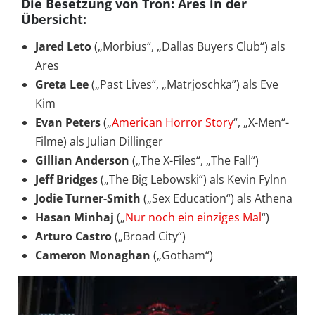
Die Besetzung von Tron: Ares in der
Übersicht:
Jared Leto
(„Morbius“, „Dallas Buyers Club“) als
Ares
Greta Lee
(„Past Lives“, „Matrjoschka”) als Eve
Kim
Evan Peters
(„
American Horror Story
“, „X-Men“-
Filme) als Julian Dillinger
Gillian Anderson
(„The X-Files“, „The Fall“)
Jeff Bridges
(„The Big Lebowski“) als Kevin Fylnn
Jodie Turner-Smith
(„Sex Education“) als Athena
Hasan Minhaj
(„
Nur noch ein einziges Mal
“)
Arturo Castro
(„Broad City“)
Cameron Monaghan
(„Gotham“)