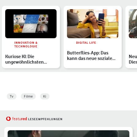
INNOVATION &
DIGITAL LIFE
TECHNOLOGIE
Butterflies-App: Das
Kuriose KI: Die
Neu
kann das neue soziale
ungewöhnlichsten
Die
Netzwerk für KI-Persön…
Anwendungen für
erw
künstliche Intel…
Tv
Filme
Ki
red
featu
LESEEMPFEHLUNGEN