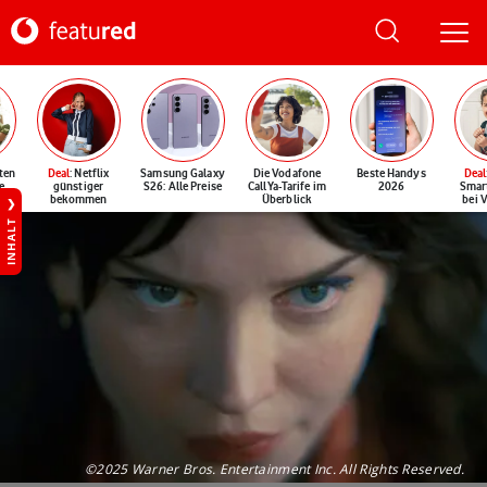
ten
Deal
: Netflix
Samsung Galaxy
Die Vodafone
Beste Handys
Deal
e
günstiger
S26: Alle Preise
CallYa-Tarife im
2026
Smar
bekommen
Überblick
bei 
INHALT
©2025 Warner Bros. Entertainment Inc. All Rights Reserved.