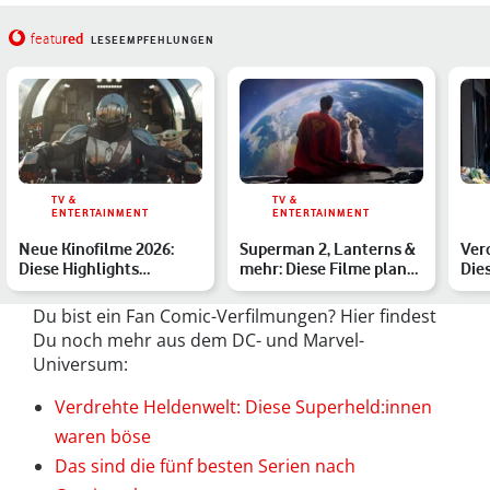
red
featu
LESEEMPFEHLUNGEN
TV &
TV &
ENTERTAINMENT
ENTERTAINMENT
Neue Kinofilme 2026:
Superman 2, Lanterns &
Ver
Diese Highlights
mehr: Diese Filme plant
Die
erwarten Dich
DC ab 2025
war
Du bist ein Fan Comic-Verfilmungen? Hier findest
Du noch mehr aus dem DC- und Marvel-
Universum:
Verdrehte Heldenwelt: Diese Superheld:innen
waren böse
Das sind die fünf besten Serien nach