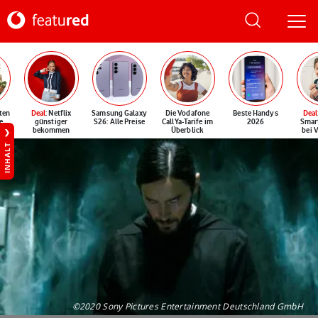
ten
Deal
: Netflix
Samsung Galaxy
Die Vodafone
Beste Handys
Deal
e
günstiger
S26: Alle Preise
CallYa-Tarife im
2026
Smar
bekommen
Überblick
bei 
INHALT
©2020 Sony Pictures Entertainment Deutschland GmbH