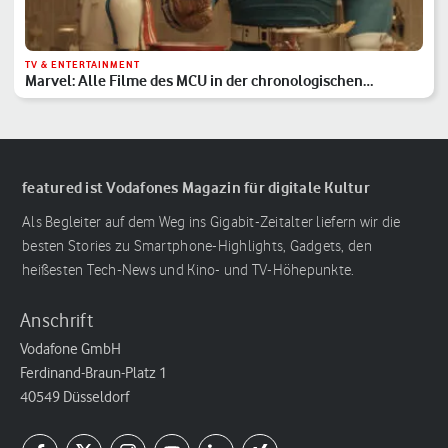
TV & ENTERTAINMENT
Marvel: Alle Filme des MCU in der chronologischen
Reihenfolge
featured ist Vodafones Magazin für digitale Kultur
Als Begleiter auf dem Weg ins Gigabit-Zeitalter liefern wir die
besten Stories zu Smartphone-Highlights, Gadgets, den
heißesten Tech-News und Kino- und TV-Höhepunkte.
Anschrift
Vodafone GmbH
Ferdinand-Braun-Platz 1
40549 Düsseldorf