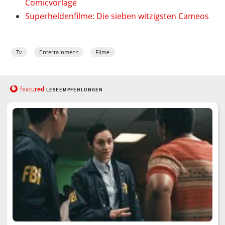
Comicvorlage
Superheldenfilme: Die sieben witzigsten Cameos
Tv
Entertainment
Filme
red
featu
LESEEMPFEHLUNGEN