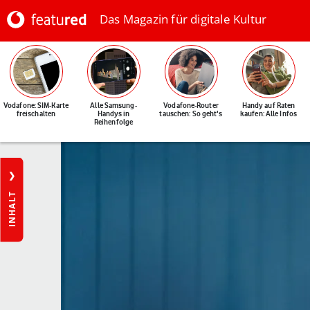
Das Magazin für digitale Kultur
Vodafone: SIM-Karte
Alle Samsung-
Vodafone-Router
Handy auf Raten
freischalten
Handys in
tauschen: So geht's
kaufen: Alle Infos
Reihenfolge
INHALT