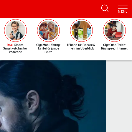
Deal
: Kinder-
GigaMobil Young:
iPhone 18: Release &
GigaCube-Tarife:
Smartwatches bei
Tarife für junge
mehr im Überblick
Highspeed-Internet
Vodafone
Leute