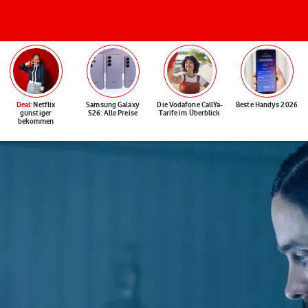
Deal
: Netflix
Samsung Galaxy
Die Vodafone CallYa-
Beste Handys 2026
günstiger
S26: Alle Preise
Tarife im Überblick
bekommen