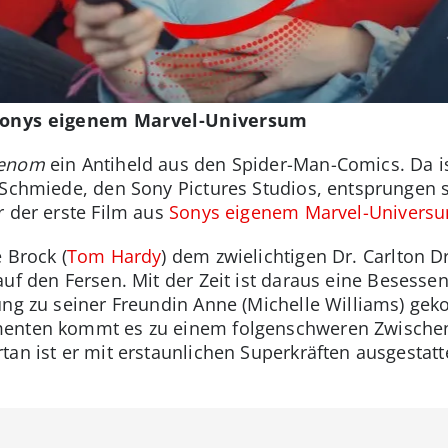
 Sonys eigenem Marvel-Universum
enom
ein Antiheld aus den Spider-Man-Comics. Da i
 Schmiede, den Sony Pictures Studios, entsprungen s
r der erste Film aus
Sonys eigenem Marvel-Univers
 Brock (
Tom Hardy
) dem zwielichtigen Dr. Carlton D
 auf den Fersen. Mit der Zeit ist daraus eine Besesse
ung zu seiner Freundin Anne (Michelle Williams) geko
enten kommt es zu einem folgenschweren Zwischenf
an ist er mit erstaunlichen Superkräften ausgestatte