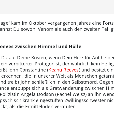
age“ kam im Oktober vergangenen Jahres eine Forts
annst Du sowohl Venom als auch den zweiten Teil g
Reeves zwischen Himmel und Hölle
Du auf Deine Kosten, wenn Dein Herz für Antihelden
ein verbitterter Protagonist, der wahrlich kein Heili
ißt John Constantine (
Keanu Reeves
) und besitzt e
rkennen, die in unserer Welt als Menschen getarnt l
nd treibt John schließlich in den Selbstmord. Gegen
hance entpuppt sich als Gratwanderung zwischen Hi
te Polizistin Angela Dodson (Rachel Weisz) an ihn wen
psychisch krank eingestuften Zwillingsschwester nicht
ckt, als die Ermittelnden vermuten.