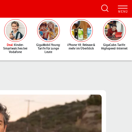
Deal
: Kinder-
GigaMobil Young:
iPhone 18: Release &
GigaCube-Tarife:
Smartwatches bei
Tarife für junge
mehr im Überblick
Highspeed-Internet
Vodafone
Leute