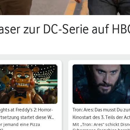
easer zur DC-Serie auf HB
.
ghts at Freddy‘s 2: Horror-
Tron: Ares: Das musst Du z
rtsetzung startet diese W…
Kinostart des 3. Teils der Ac
er jemand eine Pizza
Mit „Tron: Ares“ schickt Dis
Fi…