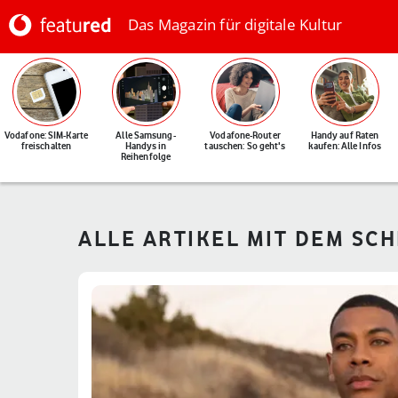
Das Magazin für digitale Kultur
Vodafone: SIM-Karte
Alle Samsung-
Vodafone-Router
Handy auf Raten
freischalten
Handys in
tauschen: So geht's
kaufen: Alle Infos
Reihenfolge
ALLE ARTIKEL MIT DEM SCH