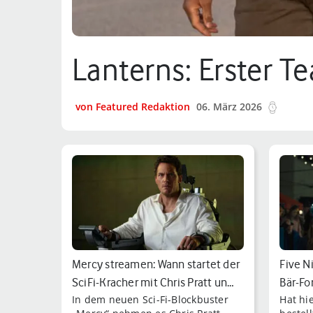
Lanterns: Erster T
von Featured Redaktion
06. März 2026
10 min
Mercy streamen: Wann startet der
Five Ni
SciFi-Kracher mit Chris Pratt un…
Bär-Fo
In dem neuen Sci-Fi-Blockbuster
Hat hi