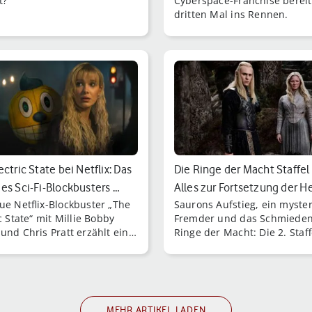
t?
Cyberspace-Franchise berei
dritten Mal ins Rennen.
ctric State bei Netflix: Das
Die Ringe der Macht Staffel 
es Sci-Fi-Blockbusters …
Alles zur Fortsetzung der He
ue Netflix-Blockbuster „The
Saurons Aufstieg, ein myster
der…
c State“ mit Millie Bobby
Fremder und das Schmieden
und Chris Pratt erzählt eine
Ringe der Macht: Die 2. Staff
che Science-Fiction-
„Die Ringe der Macht“ endet
hte [...]
spannungsgeladen.
MEHR ARTIKEL LADEN