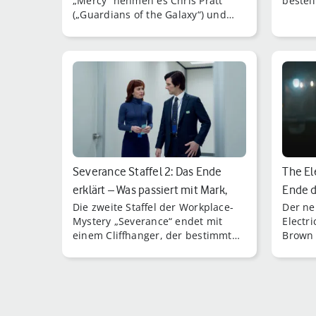
„Mercy“ nehmen es Chris Pratt
bestell
(„Guardians of the Galaxy“) und
Rebecca Ferguson („Dune“) mit
einer außer Kontrolle geratenen KI
auf.
Severance Staffel 2: Das Ende
The Ele
erklärt – Was passiert mit Mark,
Ende d
Die zweite Staffel der Workplace-
Der ne
He…
Mystery „Severance“ endet mit
Electri
einem Cliffhanger, der bestimmt
Brown 
auch Dir die Luft abschnürt.
klassis
Geschic