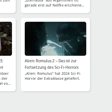
ts zum
„Eternauta“ aus Argentinien ist
gerade erst auf Netflix erschienen.
Wie stehen die Chancen für eine
zweite Staffel?
3:
Alien: Romulus 2 – Das ist zur
rr
Fortsetzung des Sci-Fi-Horrors
iöser
„Alien: Romulus“ hat 2024 Sci-Fi-
bek…
 der
Horror der Extraklasse geliefert.
el von
e