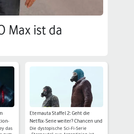
O Max ist da
um
Eternauta Staffel 2: Geht die
tion-
Netflix-Serie weiter? Chancen und
ney das
Die dystopische Sci-Fi-Serie
I…