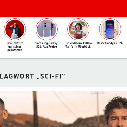
Deal
: Netflix
Samsung Galaxy
Die Vodafone CallYa-
Beste Handys 2026
günstiger
S26: Alle Preise
Tarife im Überblick
bekommen
LAGWORT „SCI-FI“