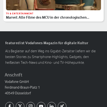
TV & ENTERTAINMENT
Marvel: Alle Filme des MCU in der chronologischen
Reihenfolge
featured ist Vodafones Magazin für digitale Kultur
Als Begleiter auf dem Weg ins Gigabit-Zeitalter liefern wir die
besten Stories zu Smartphone-Highlights, Gadgets, den
heißesten Tech-News und Kino- und TV-Höhepunkte.
Anschrift
Vodafone GmbH
Ferdinand-Braun-Platz 1
40549 Düsseldorf