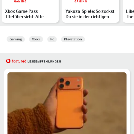
GAMING
GAMING
Xbox Game Pass –
Yakuza-Spiele: So zockst
Lik
Titelübersicht: Alle
Du sie in der richtigen
The
verfügbaren Spiele im
Reihenfolge
Nam
März …
Gaming
Xbox
Pc
Playstation
red
featu
LESEEMPFEHLUNGEN