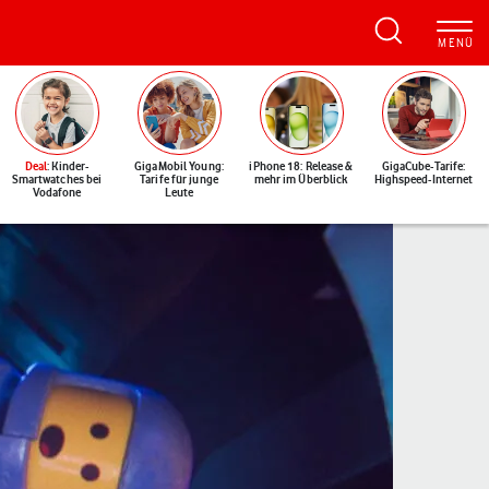
Deal
: Kinder-
GigaMobil Young:
iPhone 18: Release &
GigaCube-Tarife:
Smartwatches bei
Tarife für junge
mehr im Überblick
Highspeed-Internet
Vodafone
Leute