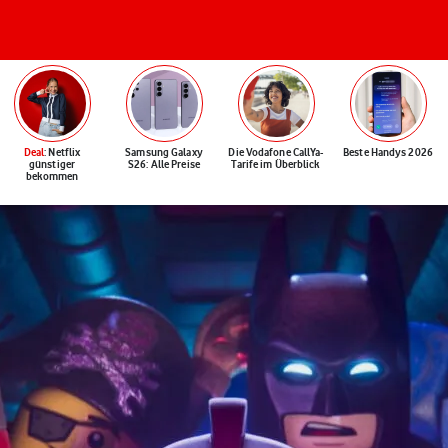
Deal
: Netflix
Samsung Galaxy
Die Vodafone CallYa-
Beste Handys 2026
günstiger
S26: Alle Preise
Tarife im Überblick
bekommen