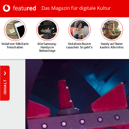
Das Magazin für digitale Kultur
Vodafone: SIM-Karte
Alle Samsung-
Vodafone-Router
Handy auf Raten
freischalten
Handys in
tauschen: So geht's
kaufen: Alle Infos
Reihenfolge
INHALT