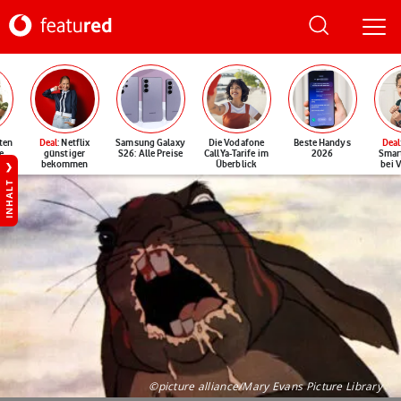
ten
Deal
: Netflix
Samsung Galaxy
Die Vodafone
Beste Handys
Deal
e
günstiger
S26: Alle Preise
CallYa-Tarife im
2026
Smar
bekommen
Überblick
bei 
INHALT
©picture alliance/Mary Evans Picture Library