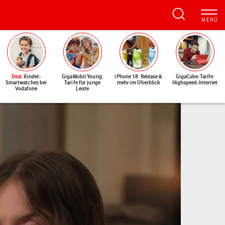
Deal
: Kinder-
GigaMobil Young:
iPhone 18: Release &
GigaCube-Tarife:
Smartwatches bei
Tarife für junge
mehr im Überblick
Highspeed-Internet
Vodafone
Leute