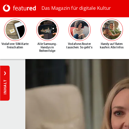
Das Magazin für digitale Kultur
Vodafone: SIM-Karte
Alle Samsung-
Vodafone-Router
Handy auf Raten
freischalten
Handys in
tauschen: So geht's
kaufen: Alle Infos
Reihenfolge
INHALT