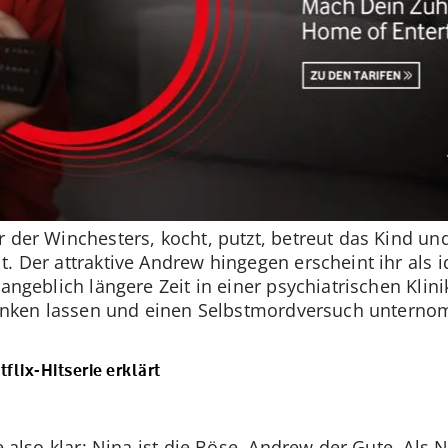
 der Winchesters, kocht, putzt, betreut das Kind und
t. Der attraktive Andrew hingegen erscheint ihr als
 angeblich längere Zeit in einer psychiatrischen Kli
rtrinken lassen und einen Selbstmordversuch untern
flix-Hitserie erklärt
e also klar: Nina ist die Böse, Andrew der Gute. Als 