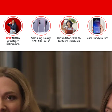
Deal
: Netflix
Samsung Galaxy
Die Vodafone CallYa-
Beste Handys 2026
günstiger
S26: Alle Preise
Tarife im Überblick
bekommen