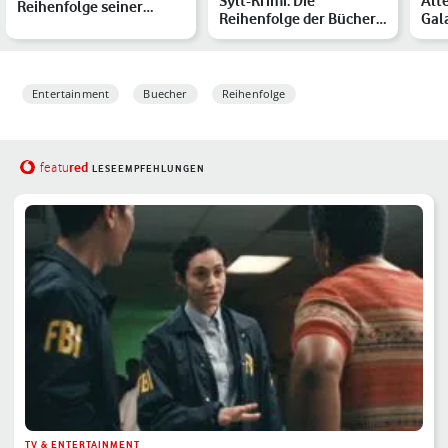
Sylt-Krimi: Die
Alt
Reihenfolge seiner
Reihenfolge der Bücher
Gal
Bücher
von Krinke Rehberg
Mode
Bet
Entertainment
Buecher
Reihenfolge
red
featu
LESEEMPFEHLUNGEN
TV & ENTERTAINMENT