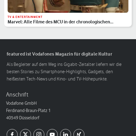
TV & ENTERTAINMENT
Marvel: Alle Filme des MCU in der chronologischen
Reihenfolge
featured ist Vodafones Magazin für digitale Kultur
Als Begleiter auf dem Weg ins Gigabit-Zeitalter liefern wir die
besten Stories zu Smartphone-Highlights, Gadgets, den
heißesten Tech-News und Kino- und TV-Höhepunkte.
Anschrift
Vodafone GmbH
Ferdinand-Braun-Platz 1
40549 Düsseldorf